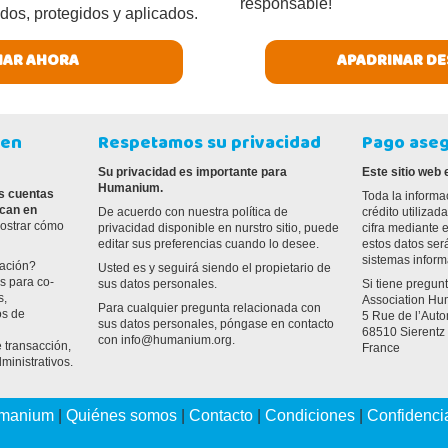
responsable!
dos, protegidos y aplicados.
AR AHORA
APADRINAR DE
ien
Respetamos su privacidad
Pago ase
Su privacidad es importante para
Este sitio web
Humanium.
as cuentas
Toda la informa
ican en
De acuerdo con nuestra política de
crédito utiliza
ostrar cómo
privacidad disponible en nurstro sitio, puede
cifra mediante 
editar sus preferencias cuando lo desee.
estos datos se
sistemas inform
nación?
Usted es y seguirá siendo el propietario de
s para co-
sus datos personales.
Si tiene pregunt
s,
Association H
Para cualquier pregunta relacionada con
os de
5 Rue de l’Aut
sus datos personales, póngase en contacto
68510 Sierentz
con info@humanium.org.
 transacción,
France
ministrativos.
manium
|
Quiénes somos
|
Contacto
|
Condiciones
|
Confidenci