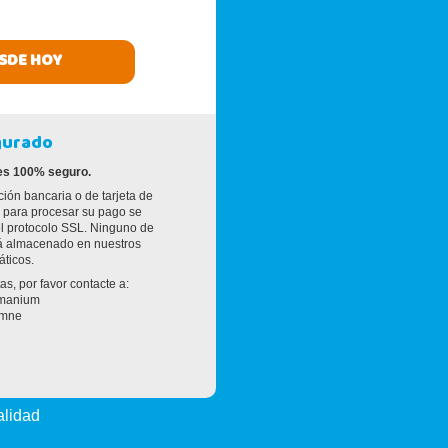
SDE HOY
gurado
 es 100% seguro.
ción bancaria o de tarjeta de
da para procesar su pago se
el protocolo SSL. Ninguno de
rá almacenado en nuestros
áticos.
as, por favor contacte a:
umanium
omne
alidad