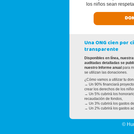
los niños sean respeta
DON
Una ONG cien por c
transparente
Disponibles en línea, nuestr
auditadas detalladas se publ
nuestro Informe anual
para m
se utilizan las donaciones.
¿Cómo vamos a utilizar tu do
→ Un 90% financiará proyecto
crear los derechos de los niño
→ Un 5% cubrirá los honorari
recaudación de fondos,
→ Un 3% cubrirá los gastos de
→ Un 2% cubrirá los gastos ad
© Hu